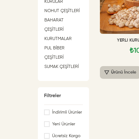
KURULAR
NOHUT ÇEŞİTLERİ
BAHARAT
ÇEŞİTLERİ
KURUTMALAR
YERLİ KURU
PUL BİBER
₺1
ÇEŞİTLERİ
SUMAK ÇEŞİTLERİ
Ürünü İncele
FASULYE ÇEŞİTLERİ
PİRİNÇ ÇEŞİTLERİ
BULGUR ÇEŞİTLERİ
Filtreler
MERCİMEK
İndirimli Ürünler
ÇEŞİTLERİ
MERCİMEK
Yeni Ürünler
ÇEŞİTLERİ
Ücretsiz Kargo