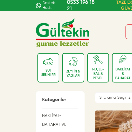
0533 196 18
TAZE D
Destek
Hattı:
21
GÜV
REÇEL-
BAKLİYAT
SÜT
ZEYTİN &
BAL &
&
ÜRÜNLERİ
YAĞLAR
PESTİL
BAHARAT
Kategoriler
BAKLİYAT-
BAHARAT VE