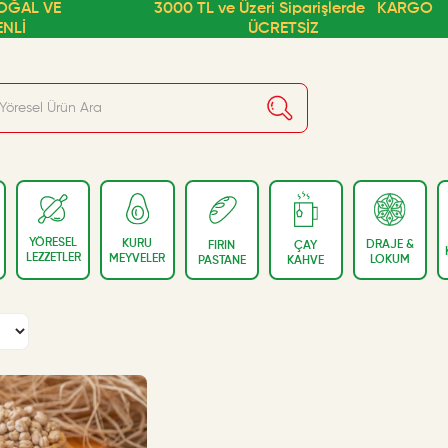
OĞAL VE
3000 TL ve Üzeri Siparişlerde
KARGO
ENLİ
ÜCRETSİZ
YÖRESEL
KURU
DRAJE &
ÇAY
FIRIN
LEZZETLER
MEYVELER
LOKUM
KAHVE
PASTANE