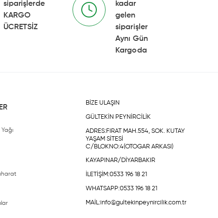
siparişlerde
kadar
KARGO
gelen
ÜCRETSİZ
siparişler
Aynı Gün
Kargoda
BİZE ULAŞIN
ER
GÜLTEKİN PEYNİRCİLİK
n Yağı
ADRES:FIRAT MAH.554, SOK. KUTAY
YAŞAM SİTESİ
C/BLOKNO:4(OTOGAR ARKASI)
KAYAPINAR/DİYARBAKIR
aharat
İLETİŞİM:0533 196 18 21
WHATSAPP:0533 196 18 21
MAİL:
info@gultekinpeynircilik.com.tr
lar