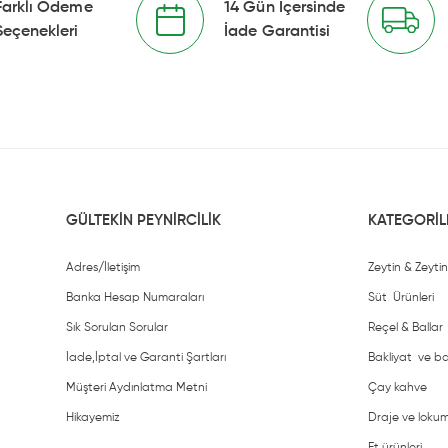
Farklı Ödeme
14 Gün İçersinde
Seçenekleri
İade Garantisi
GÜLTEKİN PEYNİRCİLİK
KATEGORİL
Adres/İletişim
Zeytin & Zeyti
Banka Hesap Numaraları
Süt Ürünleri
Sık Sorulan Sorular
Reçel & Ballar
İade,İptal ve Garanti Şartları
Bakliyat ve b
Müşteri Aydınlatma Metni
Çay kahve
Hikayemiz
Draje ve lokum