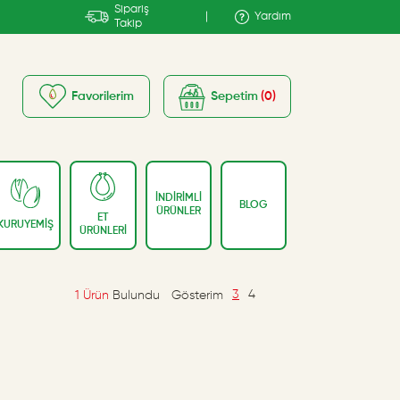
Sipariş
|
Yardım
Takip
Favorilerim
Sepetim
0
İNDİRİMLİ
BLOG
ÜRÜNLER
ET
KURUYEMİŞ
ÜRÜNLERİ
1 Ürün