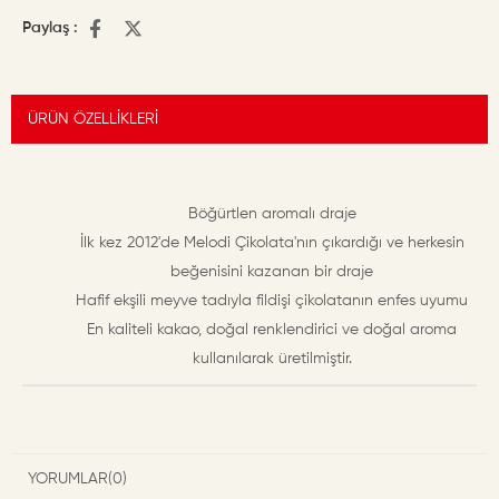
Paylaş :
ÜRÜN ÖZELLIKLERI
Böğürtlen aromalı draje
İlk kez 2012'de Melodi Çikolata'nın çıkardığı ve herkesin
beğenisini kazanan bir draje
Hafif ekşili meyve tadıyla fildişi çikolatanın enfes uyumu
En kaliteli kakao, doğal renklendirici ve doğal aroma
kullanılarak üretilmiştir.
YORUMLAR
(0)