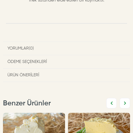
inek sütünden elde edilen bir kaymaktır.
YORUMLAR
(0)
ÖDEME SEÇENEKLERI
ÜRÜN ÖNERILERI
Benzer Ürünler